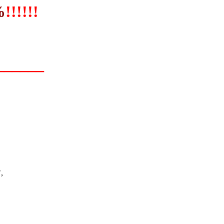
%
!!!!!!
______
,