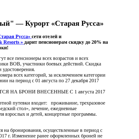
ый" — Курорт «Старая Русса»
Старая Русса»
сети отелей и
 Resorts »
дарит пенсионерам скидку до 20% на
вки!
ут все пенсионеры всех возрастов и всех
ники ВОВ, участники боевых действий. Скидка
и удостоверения.
омера всех категорий, за исключением категории
ии на период с 01
августа по 27
декабря 2017
Я НА БРОНИ ВНЕСЕННЫЕ С 1 августа 2017
ртной путевки входит: проживание, трехразовое
ведский стол», лечение, ежедневные
я взрослых и детей, концертные программы.
я на бронирования, осуществленные в период с
017 г. Изменение ранее оформленных броней не