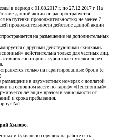
езды в период с 01
.
08.2017 г. по 27
.
12.2017 г. На
ействие данной акции не распространяется.
ся на путевки продолжительностью не менее 7
ьшей продолжительности действие данной акции
спространяется на размещение на дополнительных
уммируется с другими действующими скидками.
сионный» действительна только для частных лиц,
ативших санаторно - курортные путевки через
я.
страняется только на гарантированные брони (с
).
 размещение в двухместных номерах с доплатой
евки на основном месте по тарифу «Пенсионный».
рмируется лечащим врачом в зависимости от
аний и срока пребывания.
корпус №1
орий Хилово.
енных и буквально горящих на работе есть