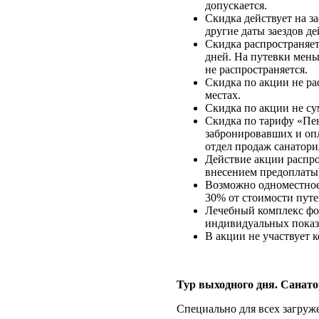
допускается.
Скидка действует на за
другие даты заездов д
Скидка распространяет
дней. На путевки мен
не распространяется.
Скидка по акции не ра
местах.
Скидка по акции не с
Скидка по тарифу «Пен
забронировавших и опл
отдел продаж санатори
Действие акции распро
внесением предоплаты
Возможно одноместное
30% от стоимости пут
Лечебный комплекс фо
индивидуальных показ
В акции не участвует 
Тур выходного дня. Санат
Специально для всех загруж