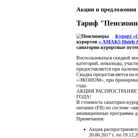
Акции и предложения
Тариф "Пенсионн
Курорт «
курортов
« AMAKS Hotels &
санаторно-курортные путе
Воспользоваться скидкой мог
категорий, инвалиды, участ
предоставляется при наличи
Скидка предоставляется на н
«ЭКОНОМ», при бронирован
года.
АКЦИЯ РАСПРОСТРАНЯЕТС
ГОДА!
В стоимость санаторно-куро
питание (FB) по системе «ш
анимационные программы дл
Примечания:
Акция распространяетс
20
.
06.2017 г. по 19
.
12.2