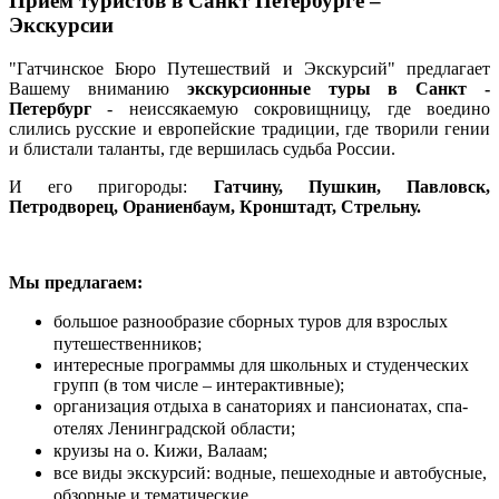
Прием туристов в Санкт Петербурге –
Экскурсии
"Гатчинское Бюро Путешествий и Экскурсий" предлагает
Вашему вниманию
экскурсионные туры в
Санкт -
Петербург
- неиссякаемую сокровищницу, где воедино
слились русские и европейские традиции, где творили гении
и блистали таланты, где вершилась судьба России.
И его пригороды:
Гатчину, Пушкин, Павловск,
Петродворец, Ораниенбаум, Кронштадт, Стрельну.
Мы предлагаем:
большое разнообразие сборных туров для взрослых
путешественников;
интересные программы для школьных и студенческих
групп (в том числе – интерактивные);
организация отдыха в санаториях и пансионатах, спа-
отелях Ленинградской области;
круизы на о. Кижи, Валаам;
все виды экскурсий: водные, пешеходные и автобусные,
обзорные и тематические.